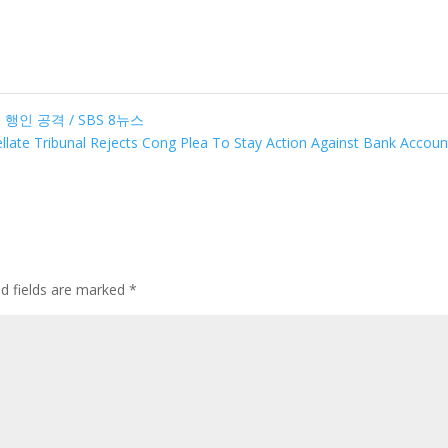
인 공격 / SBS 8뉴스
late Tribunal Rejects Cong Plea To Stay Action Against Bank Accou
ed fields are marked
*