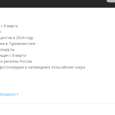
 с 8 марта
и
центов в 2024 году
ки в Туркменистане
концерты
нщин с 8 марта
се регионы России
 фотоловушки в заповеднике Кольсайские озера
firmation=1