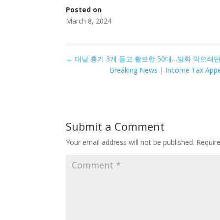
Posted on
March 8, 2024
←
대낮 흉기 3개 들고 활보한 50대…방화 막으려던 행
Breaking News | Income Tax Appel
Submit a Comment
Your email address will not be published.
Requir