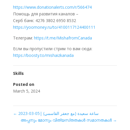
https://www.donationalerts.com/r/566474
Помощь для развития каналов –
Серб банк: 4276 3802 6950 8532
https://yoomoney.ru/to/4100117124400111
Телеграм:
https://t.me/MishafromCanada
Если вы пропустили стрим то вам сюда:
https://boosty.to/mishaizkanada
Skills
Posted on
March 5, 2024
←
ساعة سعيدة (مع جعفر القاسمي) |05-03-2023
അപ്പനും മോനും വിത്യസ്‌തതകൾ സമാനതകൾ
→