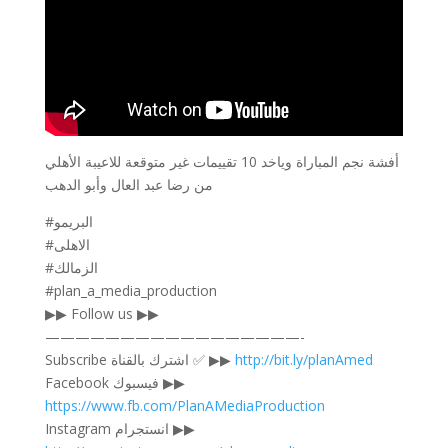
أفشة نجم المباراة وياخد 10 تقييمات غير متوقعة للاعيبة الأهلي
من رضا عبد العال وأبو الدهب
#البريمو
#الاهلى
#الزمالك
#plan_a_media_production
▶▶ Follow us ▶▶
—————————————————-
Subscribe اشترك بالقناة ✅ ▶▶
http://bit.ly/planAmed
Facebook فيسبوك ▶▶
https://www.fb.com/PlanAMediaProduction
Instagram انستجرام ▶▶