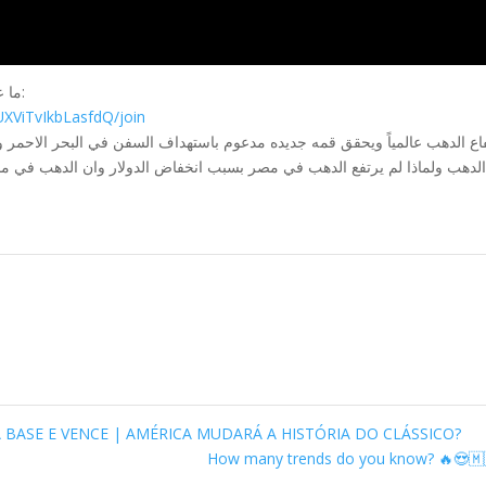
ما عليك سوى الانتساب إلى هذه القناة للاستفادة من المزايا:
XViTvIkbLasfdQ/join
اف السفن في البحر الاحمر ومخاوف الركود وننتظر خطاب الفيدرالي الأمريكي 
اض الدولار وان الدهب في مصر مسعر اعلي من العالمي واعلي من السوق الس
 BASE E VENCE | AMÉRICA MUDARÁ A HISTÓRIA DO CLÁSSICO?
How many trends do you know? 🔥😍