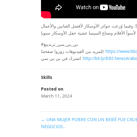
شهدت هوليوود أبرز ليلة ينتظرها عشاق السينما بحفل توزيع جوائز الأوسكار الـ96. وفيما وُزعت جوائز الأوسكار لأفضل الفنانين والأعمال
#بي_بي_سي_ترندينغ
للمزيد من الفيديوهات زوروا صفحتنا:
https://www.bb
اشترك في بي بي سي :
http://bit.ly/BBCNewsArabi
Skills
Posted on
March 11, 2024
←
UNA MUJER POBRE CON UN BEBÉ FUE CRU
NEGOCIOS…