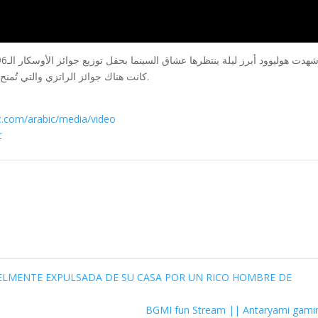
كانت هناك جوائز الراتزي والتي تُمنح لأسوأ الأفلام وصناع السينما عشية حفل الأوسكار سنويا.
c.com/arabic/media/video
c
ELMENTE EXPULSADA DE SU CASA POR UN RICO HOMBRE DE
BGMI fun Stream || Antaryami gam