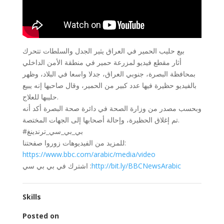
بيع حليب الحمير في العراق يثير الجدل والسلطات تتحرك
أثار مقطع فيديو لمزرعة حمير في منطقة الأمن الداخلي
بمحافظة البصرة، جنوبي العراق، جدلا واسعا في البلاد، وظهر
بالفيديو حظيرة فيها عدد كبير من الحمير، وقال صاحبها إنه يبيع
حليبها للعلاج.
وبحسب مصدر من وزارة الصحة في دائرة صحة البصرة أكد أنه
تم إغلاق الحظيرة، وإحالة أصحابها إلى الجهات المختصة.
#بي_بي_سي_ترندينغ
للمزيد من الفيديوهات زوروا صفحتنا:
https://www.bbc.com/arabic/media/video
http://bit.ly/BBCNewsArabic
اشترك في بي بي سي :
Skills
Posted on