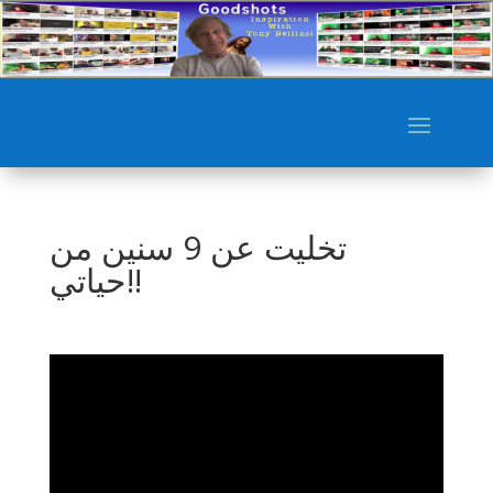
تخليت عن 9 سنين من
حياتي!!