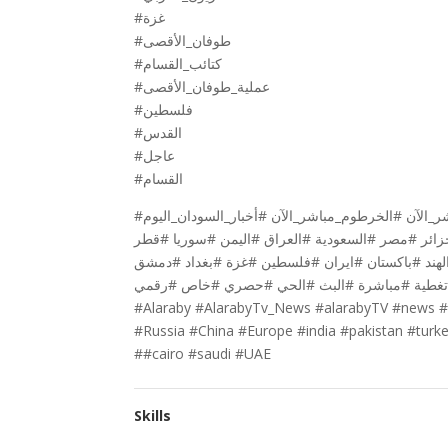
#غزة
#طوفان_الأقصى
#كتائب_القسام
#عملية_طوفان_الأقصى
#فلسطين
#القدس
#عاجل
#القسام
#أخبار_السودان #السودان_اليوم #الخرطوم_مباشر #السودان_مباشر #السودان_مباشر_الآن #الخرطوم_مباشر_الآن #أخبار_السودان_اليوم
#زائر #مصر #السعودية #العراق #اليمن #سوريا #قطر
#لهند #باكستان #ايران #فلسطين #غزة #بغداد #دمشق
##تغطية #مباشرة #البث #الحي #حصري #خاص #رقمي
#Alaraby #AlarabyTv_News #alarabyTV #news #b
#Russia #China #Europe #india #pakistan #turke
##cairo #saudi #UAE
Skills