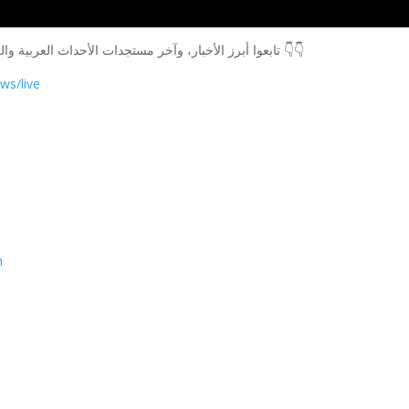
تابعوا أبرز الأخبار، وآخر مستجدات الأحداث العربية والعالمية، عبر البث المباشر للتلفزيون العربي على يوتيوب 👇👇
ws/live
n