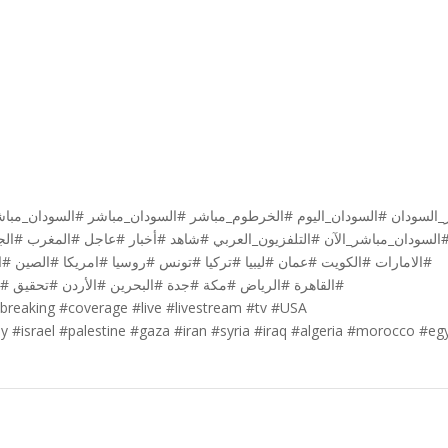
لسودان_مباشر_الآن #التلفزيون_العربي #شاهد #أخبار #عاجل #المغرب #الج
الامارات #الكويت #عمان #ليبيا #تركيا #تونس #روسيا #امريكا #الصين #ا
القاهرة #الرياض #مكة #جدة #البحرين #الأردن #تحقيق 
reaking #coverage #live #livestream #tv #USA
y #israel #palestine #gaza #iran #syria #iraq #algeria #morocco #eg