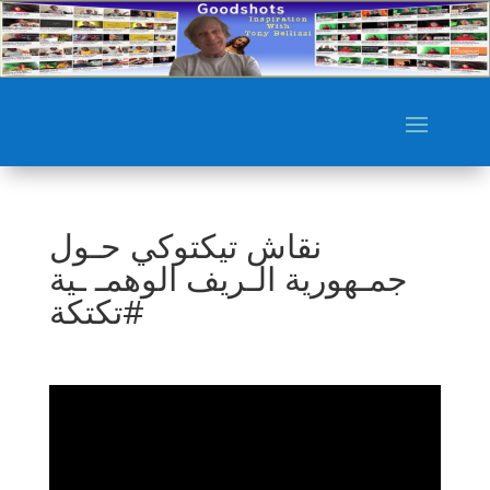
نقاش تيكتوكي حـول
جمـهورية الـريف الوهمـ ـية
#تكتكة