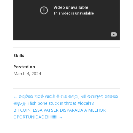
Skills
Posted on
March 4, 2024
←
ତଣ୍ଟିରେ ଅଟକି ଯାଇଛି କି ମାଛ କଣ୍ଟା, ଏହି ଉପାୟରେ ସହଜରେ
କାଢ଼ନ୍ତୁ । fish bone stuck in throat #local18
BITCOIN: ESSA VAI SER DISPARADA A MELHOR
OPORTUNIDADE!!!!!!!!!!!!
→