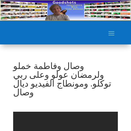
وصال وفاطمة خملو
ولرمضان عولو وعلى ربي
توكلو. ومونطاج الفيديو ديال
وصال