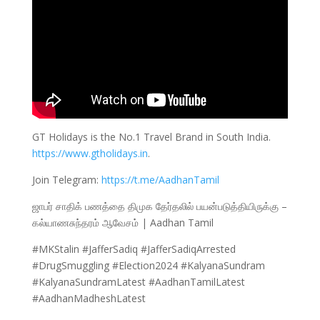
GT Holidays is the No.1 Travel Brand in South India.
https://www.gtholidays.in
.
Join Telegram:
https://t.me/AadhanTamil
ஜாபர் சாதிக் பணத்தை திமுக தேர்தலில் பயன்படுத்தியிருக்கு –
கல்யாணசுந்தரம் ஆவேசம் | Aadhan Tamil
#MKStalin #JafferSadiq #JafferSadiqArrested
#DrugSmuggling #Election2024 #KalyanaSundram
#KalyanaSundramLatest #AadhanTamilLatest
#AadhanMadheshLatest