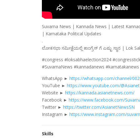
Suvarna News | Kannada News | Latest Kannada N
| Karnataka Political Updates
.
ಲೋಕಸಭಾ ಸಮೀಕ್ಷೆಯಲ್ಲಿ ಕಾಂಗ್ರೆಸ್ ಗೆ ಎಷ್ಟು ಸ್ಥಾನ | Lo
#congress #loksabhaelection2024 #congresstic
#SuvarnaNews #kannadanews #karnatakanews
WhatsApp ►
https://whatsapp.com/channel/0
YouTube ►
https://www.youtube.com/@Asiane
Website ►
https://kannada.asianetnews.com/
Facebook ►
https://www.facebook.com/Suvar
Twitter ►
https://twitter.com/AsianetNewsSN
Instagram ►
https://www.instagram.com/suvar
Skills