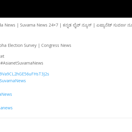
ews | Suvarna News 24×7 | ಕನ್ನಡ ಲೈವ್ ನ್ಯೂಸ್ | ಏಷ್ಯಾನೆಟ್ ಸುವರ್ಣ ನ್ಯ
k Sabha Election Survey | Congress News
ket
 #AsianetSuvarnaNews
029Va9CL2hGE56uFHsT3J2s
tSuvarnaNews
naNews
nanews