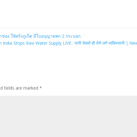
หาช่อง ให้ฝรั่งภูเก็ต มีใบอนุญาตพก 2 กระบอก
India Stops Ravi Water Supply LIVE : पानी रोकते ही रोने लगे पाकिस्तानी | N
ed fields are marked
*