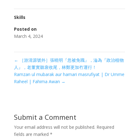
Skills
Posted on
March 4, 2024
←
［游清源號外］張曉明『忽被免職』，淪為『政治植物
人』，老董實聽衰收尾，林鄭更加冇運行！
Ramzan ul mubarak aur hamari masrufiyat | Dr Umme
Raheel | Fahima Awan
→
Submit a Comment
Your email address will not be published.
Required
fields are marked
*