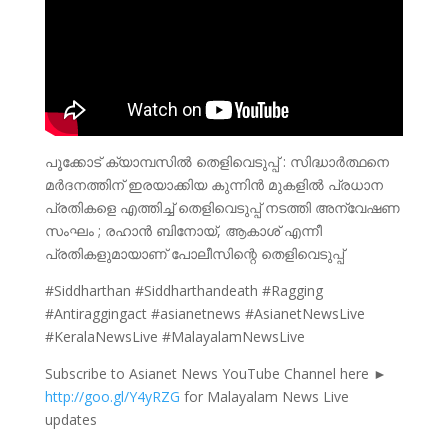
പൂക്കോട് ക്യാമ്പസിൽ തെളിവെടുപ്പ് : സിദ്ധാർത്ഥനെ
മർദനത്തിന് ഇരയാക്കിയ കുന്നിൻ മുകളിൽ പ്രധാന
പ്രതികളെ എത്തിച്ച് തെളിവെടുപ്പ് നടത്തി അന്വേഷണ
സംഘം ; രഹാൻ ബിനോയ്, ആകാശ് എന്നീ
പ്രതികളുമായാണ് പോലീസിന്റെ തെളിവെടുപ്പ്
#Siddharthan #Siddharthandeath #Ragging
#Antiraggingact #asianetnews #AsianetNewsLive
#KeralaNewsLive #MalayalamNewsLive
Subscribe to Asianet News YouTube Channel here ►
http://goo.gl/Y4yRZG
for Malayalam News Live
updates