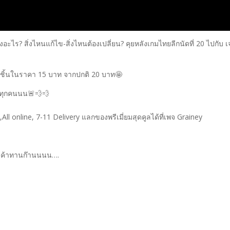
งอะไร? สิ่งไหนแก้ไข-สิ่งไหนต้องเปลี่ยน? คุยหลังเกมไทยลีกนัดที่ 20 ไปกับ เ
 2 ชิ้นในราคา 15 บาท จากปกติ 20 บาท🤩
ล้วทุกคนนน🚨💨💨
l online, 7-11 Delivery แลกของพรีเมี่ยมสุดคูลได้ที่เพจ Grainey
ีเค้าทานก๊านนนน….