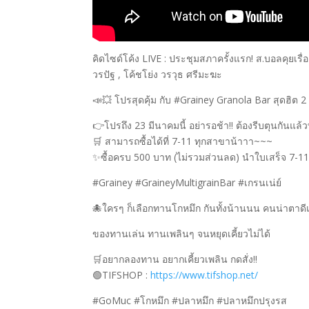
คิดไซด์โค้ง LIVE : ประชุมสภาครั้งแรก! ส.บอลคุยเรื่อ
วรปัฐ , โค้ชโย่ง วรวุธ ศรีมะฆะ
📣💥 โปรสุดคุ้ม กับ #Grainey Granola Bar สุดฮิต
👉โปรถึง 23 มีนาคมนี้ อย่ารอช้า‼️ ต้องรีบตุนกันแ
🛒 สามารถซื้อได้ที่ 7-11 ทุกสาขาน้าาา~~~
✨ซื้อครบ 500 บาท (ไม่รวมส่วนลด) นำใบเสร็จ 7-11,Al
#Grainey #GraineyMultigrainBar #เกรนเน่ย์
🐙ใครๆ ก็เลือกทานโกหมึก กันทั้งน้านนน คนน่าตาด
ของทานเล่น ทานเพลินๆ จนหยุดเคี้ยวไม่ได้
🛒อยากลองทาน อยากเคี้ยวเพลิน กดสั่ง!!
🟢TIFSHOP :
https://www.tifshop.net/
#GoMuc #โกหมึก #ปลาหมึก #ปลาหมึกปรุงรส