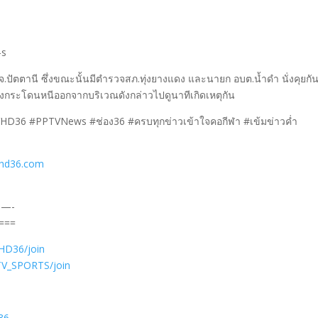
-s
 จ.ปัตตานี ซึ่งขณะนั้นมีตำรวจสภ.ทุ่งยางแดง และนายก อบต.น้ำดำ นั่งคุยกันอ
งกระโดนหนีออกจากบริเวณดังกล่าวไปดูนาทีเกิดเหตุกัน
VHD36 #PPTVNews #ช่อง36 #ครบทุกข่าวเข้าใจคอกีฬา #เข้มข่าวค่ำ
vhd36.com
—-
 ===
HD36/join
TV_SPORTS/join
36