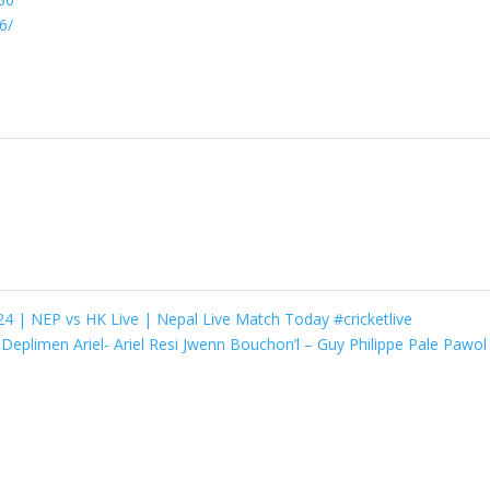
6/
24 | NEP vs HK Live | Nepal Live Match Today #cricketlive
eplimen Ariel- Ariel Resi Jwenn Bouchon’l – Guy Philippe Pale Pawol