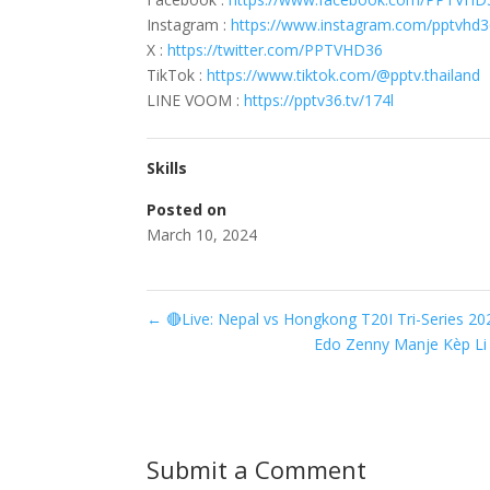
Instagram :
https://www.instagram.com/pptvhd3
X :
https://twitter.com/PPTVHD36
TikTok :
https://www.tiktok.com/@pptv.thailand
LINE VOOM :
https://pptv36.tv/174l
Skills
Posted on
March 10, 2024
←
🔴Live: Nepal vs Hongkong T20I Tri-Series 20
Edo Zenny Manje Kèp Li D
Submit a Comment