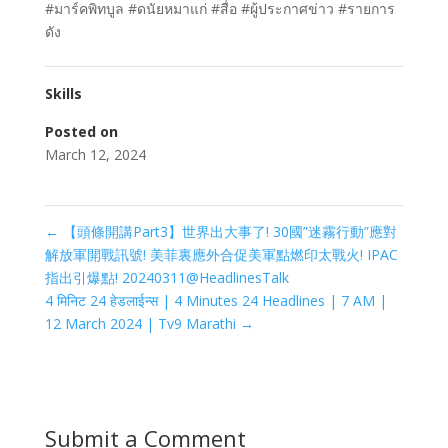
#มาร์คพิทบูล #ดนัยหมาแก่ #สื่อ #ผู้ประกาศข่าว #รายการ
ดัง
Skills
Posted on
March 12, 2024
←
【頭條開講Part3】世界出大事了! 30國”迷霧行動”應對
解放軍開戰訊號! 美菲裏應外合促美軍點燃印太戰火! IPAC
指出引爆點! 20240311@HeadlinesTalk
4 मिनिट 24 हेडलाईन्स | 4 Minutes 24 Headlines | 7 AM |
12 March 2024 | Tv9 Marathi
→
Submit a Comment