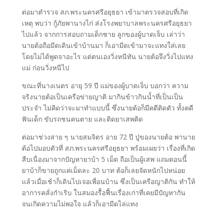
ต่อมาตำรวจ สภ.พระนครศรีอยุธยา เข้ามาตรวจสอบที่เกิด
เหตุ พบว่า กู้ภัยพานางไก่ ส่งโรงพยาบาลพระนครศรีอยุธยา
ไปแล้ว จากการสอบถามเด็กชาย ลูกของผู้บาดเจ็บ เล่าว่า
นายต้อถือมีดเดินเข้าบ้านมา ก็เอามีดเข้ามาจะแทงใส่เลย
โดยไม่ได้พูดจาอะไร แต่ตนเองวิ่งหนีทัน นายต้อจึงวิ่งไปแทง
แม่ ก่อนวิ่งหนีไป
ขณะที่นางเนตร อายุ 59 ปี แม่ของผู้บาดเจ็บ บอกว่า ความ
จริงนายต้อเป็นเครือข่ายญาติ มากินข้าวกินน้ำที่เป็นเป็น
ประจำ ไม่คิดว่าจะมาทำแบบนี้ ซึ่งนายต้อก็มีคดีติดตัว ทั้งคดี
ฟันเด็ก ขับรถชนคนตาย และติดยาเสพติด
ต่อมาช่วงสาย ๆ นายสมจิตร อาย 72 ปี ปู่ของนายต้อ พานาย
ต้อไปมอบตัวที่ สภ.พระนครศรีอยุธยา พร้อมเผยว่า เรื่องที่เกิด
สืบเนื่องมาจากปัญหายาบ้า 5 เม็ด ถือเป็นผู้เสพ แถมตอนนี้
ยาบ้าก็ขายถูกแค่เม็ดละ 20 บาท ต้อก็เลยจัดหนักไปหน่อย
แล้วเมื่อเช้าก็เดินไปเจอเพื่อนบ้าน ซึ่งเป็นเครือญาติกัน ทำให้
อาการคลั่งกำเริบ ในสมองรื้อฟื้นเรื่องเก่าที่เคยมีปัญหากัน
จนเกิดความไม่พอใจ แล้วก็เอามีดไล่แทง