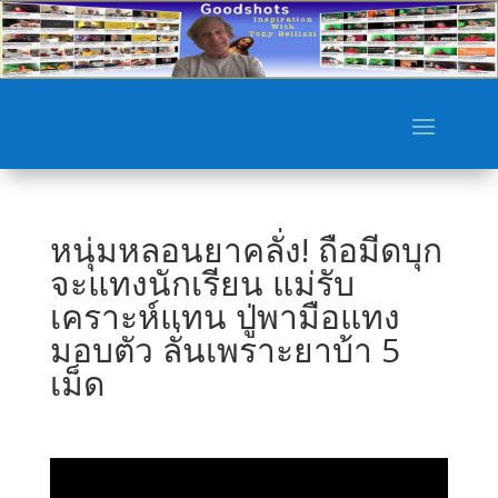
หนุ่มหลอนยาคลั่ง! ถือมีดบุก
จะแทงนักเรียน แม่รับ
เคราะห์แทน ปู่พามือแทง
มอบตัว ลั่นเพราะยาบ้า 5
เม็ด