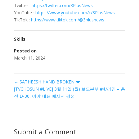
Twitter :
https://twitter.com/3PlusNews
YouTube :
https://www.youtube.com/c/3PlusNews
TikTok :
https://www.tiktok.com/@3plusnews
Skills
Posted on
March 11, 2024
←
SATHEESH HAND BROKEN 💔
[TVCHOSUN #LIVE] 3월 11일 (월) 보도본부 #핫라인 – 총
선 D-30, 여야 대표 메시지 경쟁
→
Submit a Comment