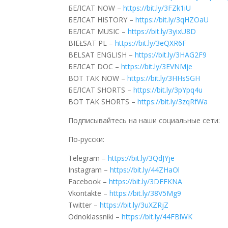
БЕЛСАТ NOW –
https://bit.ly/3FZk1iU
БЕЛСАТ HISTORY –
https://bit.ly/3qHZOaU
БЕЛСАТ MUSIC –
https://bit.ly/3yixU8D
BIEŁSAT PL –
https://bit.ly/3eQXR6F
BELSAT ENGLISH –
https://bit.ly/3HAG2F9
БЕЛСАТ DOC –
https://bit.ly/3EVNMje
ВОТ ТАК NOW –
https://bit.ly/3HHsSGH
БЕЛСАТ SHORTS –
https://bit.ly/3pYpq4u
ВОТ ТАК SHORTS –
https://bit.ly/3zqRfWa
Подписывайтесь на наши социальные сети:
По-русски:
Telegram –
https://bit.ly/3QdJYje
Instagram –
https://bit.ly/44ZHaOl
Facebook –
https://bit.ly/3DEFKNA
Vkontakte –
https://bit.ly/38V5Mg9
Twitter –
https://bit.ly/3uXZRjZ
Odnoklassniki –
https://bit.ly/44FBlWK