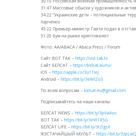
30:10 Российская военная промышленность 
31:47 Массовые обыски у художников и актив
34:22 “Украинские дети – потенциальные те
Харченко
45:22 Премьер-министр Гаити подал в отста
51:20 Бум на рынке криптовалют
Фото: AA/ABACA / Abaca Press / Forum
Сайт ВОТ ТАК –
https://vot-tak.tv
Сайт БЕЛСАТ –
https://belsat.eu/ru/
iOS –
https://apple.co/3u1TieJ
Android –
https://bit.ly/3eWIZo3
По всем вопросам –
belsat.eu@gmail.com
Подписывайтесь на наши каналы:
БЕЛСАТ NEWS –
https://bit.ly/3pVaAvo
ВОТ ТАК –
https://bit.ly/3eW1R5G
БЕЛСАТ LIFE –
https://bit.ly/3t2IgsX
ЖЭСТАЧАЙШЫЙ МУЛЬТ –
https://bit.ly/3zpLw