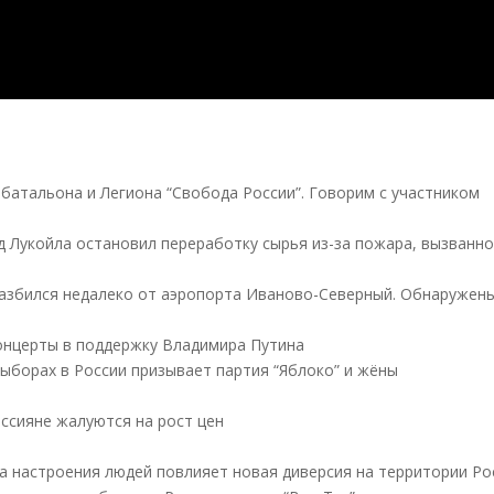
 батальона и Легиона “Свобода России”. Говорим с участником
д Лукойла остановил переработку сырья из-за пожара, вызванн
разбился недалеко от аэропорта Иваново-Северный. Обнаружен
концерты в поддержку Владимира Путина
выборах в России призывает партия “Яблоко” и жёны
оссияне жалуются на рост цен
а настроения людей повлияет новая диверсия на территории Ро