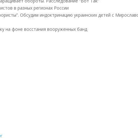
наращивает обороты. Расследование “Вот Так”
истов в разных регионах России
ррористы”. Обсудим индоктринацию украинских детей с Мирослав
вку на фоне восстания вооруженных банд
Qr