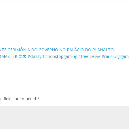
ANTE CERIMÔNIA DO GOVERNO NO PALÁCIO DO PLANALTO
TER 😎👽 #classyff #nonstopgaming #freefirelive #rai ⭐ #rgga
ed fields are marked
*