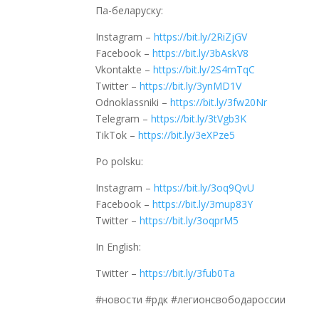
Па-беларуску:
Instagram –
https://bit.ly/2RiZjGV
Facebook –
https://bit.ly/3bAskV8
Vkontakte –
https://bit.ly/2S4mTqC
Twitter –
https://bit.ly/3ynMD1V
Odnoklassniki –
https://bit.ly/3fw20Nr
Telegram –
https://bit.ly/3tVgb3K
TikTok –
https://bit.ly/3eXPze5
Po polsku:
Instagram –
https://bit.ly/3oq9QvU
Facebook –
https://bit.ly/3mup83Y
Twitter –
https://bit.ly/3oqprM5
In English:
Twitter –
https://bit.ly/3fub0Ta
#новости #рдк #легионсвободароссии