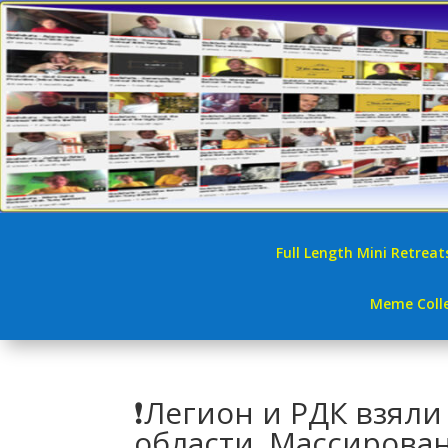
Full Length Mini Retreat
Meme Colle
❗Легион и РДК взяли
области. Массирован