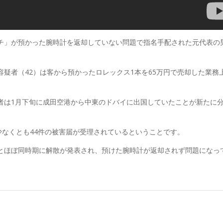
チ」が預かった腕時計を返却していない問題で指名手配された元代表の
。
疑者（42）は客から預かったロレックス1本を65万円で売却した業務
は1月下旬に成田空港から中東のドバイに出国していたことが新たに
少なくとも44件の被害届が受理されているということです。
とほぼ同時期に解散が発表され、預けた腕時計が返却されず問題になっ