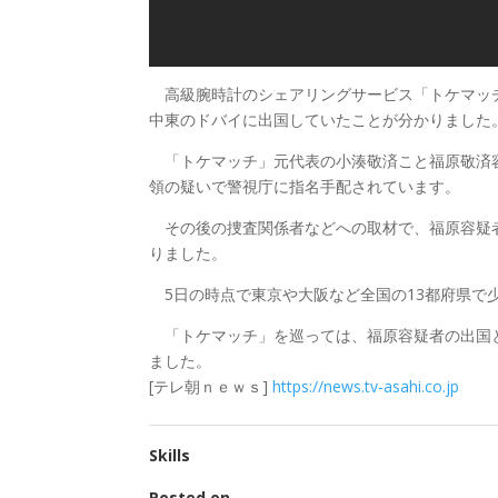
高級腕時計のシェアリングサービス「トケマッ
中東のドバイに出国していたことが分かりました
「トケマッチ」元代表の小湊敬済こと福原敬済容
領の疑いで警視庁に指名手配されています。
その後の捜査関係者などへの取材で、福原容疑者
りました。
5日の時点で東京や大阪など全国の13都府県で
「トケマッチ」を巡っては、福原容疑者の出国
ました。
[テレ朝ｎｅｗｓ]
https://news.tv-asahi.co.jp
Skills
Posted on