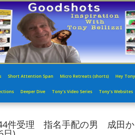
s
Short Attention Span
Micro Retreats (shorts)
Hey Tony
ctions
Deeper Dive
Tony’s Video Series
Tony’s Websites
44件受理 指名手配の男 成田か
6日)