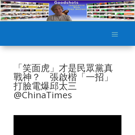
「笑面虎」才是民眾黨真
戰神？ 張啟楷「一招」
打臉電爆邱太三
@ChinaTimes