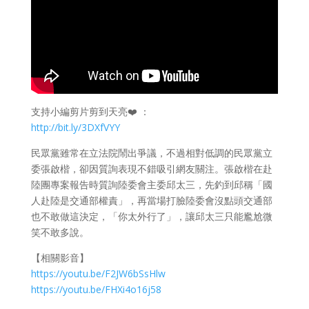
支持小編剪片剪到天亮❤️ ：
http://bit.ly/3DXfVYY
民眾黨雖常在立法院鬧出爭議，不過相對低調的民眾黨立
委張啟楷，卻因質詢表現不錯吸引網友關注。張啟楷在赴
陸團專案報告時質詢陸委會主委邱太三，先釣到邱稱「國
人赴陸是交通部權責」，再當場打臉陸委會沒點頭交通部
也不敢做這決定，「你太外行了」，讓邱太三只能尷尬微
笑不敢多說。
【相關影音】
https://youtu.be/F2JW6bSsHlw
https://youtu.be/FHXi4o16j58