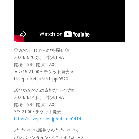
🤍WANTED ちっぴを探せ🐶
2024/3/20(水) 下北沢ERA
開場 16:30 開演 17:00
🔽2/16 21:00〜チケット発売🔽
t.livepocket.jp/e/chippi0320
👶ひめかのんの奇妙なライブ🩵
2024/4/14(日) 下北沢ERA
開場 16:30 開演 17:00
3/3 21:00~チケット発売
https://t.livepocket.jp/e/hime0414
.•*¨*•.•*¨*•.新曲MV.•*¨*•..•*¨*•.
バレバレンタイン/おこさまぷれ〜と。