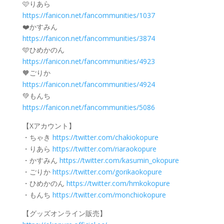
🩷りあら
https://fanicon.net/fancommunities/1037
❤️かすみん
https://fanicon.net/fancommunities/3874
🩵ひめかのん
https://fanicon.net/fancommunities/4923
🧡ごりか
https://fanicon.net/fancommunities/4924
💚もんち
https://fanicon.net/fancommunities/5086
【Xアカウント】
・ちゃき
https://twitter.com/chakiokopure
・りあら
https://twitter.com/riaraokopure
・かすみん
https://twitter.com/kasumin_okopure
・ごりか
https://twitter.com/gorikaokopure
・ひめかのん
https://twitter.com/hmkokopure
・もんち
https://twitter.com/monchiokopure
【グッズオンライン販売】