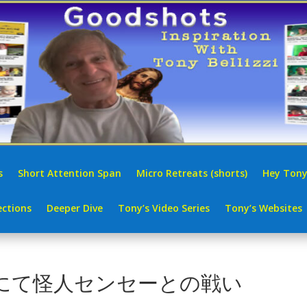
s
Short Attention Span
Micro Retreats (shorts)
Hey Tony
ctions
Deeper Dive
Tony’s Video Series
Tony’s Websites
にて怪人センセーとの戦い