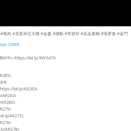
普 #俄烏 #克里米亞大橋 #金廈 #撞船 #管碧玲 #高金素梅 #海委會 #金門
app-cti888
ps://bit.ly/3lW3xD9
R285c
84c
//bit.ly/AR283c
/AR282c
AR280c
R279c
.ly/AR273c
R276c
/AR278c