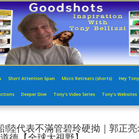
s
Short Attention Span
Micro Retreats (shorts)
Hey Tony
ctions
Deeper Dive
Tony’s Video Series
Tony’s Websites
!陸代表不滿管碧玲硬拗｜郭正亮
不道德【全球大視野】