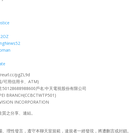
stice
52OZ
ingNews52
Woman
ate
l.cc/pgZL9d
(綠界金流/可用信用卡、ATM)
:50128688988600戶名:中天電視股份有限公司
EI BRANCH(CCBCTWTP501)
LEVISION INCORPORATION
性質之分享、連結。
場、理性發言，遵守本聊天室規範，違規者一經發現，將遭刪言或封鎖。