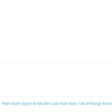
Phan Mạnh Quỳnh đi hát đám cưới nhận được “cát-xê khủng” #sho