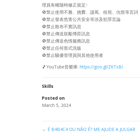
理員有權隨時修正規定〉
🚫禁止使用不雅、挑釁、謾罵、歧視、仇恨等言詞
🚫禁止發表危害公共安全等涉及犯罪言論
🚫禁止散布不實訊息
🚫禁止傳送鼓勵博弈訊息
🚫禁止傳送色情服務訊息
🚫禁止任何形式洗版
🚫禁止騷擾管理員與其他使用者
🎵YouTube音樂庫:
https://goo.gl/Z6TsBI
Skills
Posted on
March 5, 2024
←
É B4B4C4 OU NÃO É? ME AJUDE A JULGAR