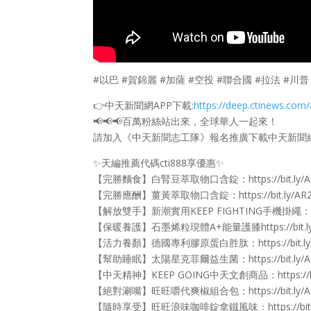
#以巴 #賀錦麗 #加薩 #空投 #聯合國 #拉法 #川
👉中天新聞網APP下載:
https://deep.ctinews.com/
📢📢📢百萬粉絲站出來，全球華人一起來！
請加入《中天新聞志工隊》報名推廣下載中天新聞網APP👉htt
✨天編推薦代碼cti888享優惠✨
【完勝麵食】白腎豆萃取物口含錠：https://bit.ly/A
【完勝應酬】薑黃萃取物口含錠：https://bit.ly/AR2
【解放雙手】新潮實用KEEP FIGHTING手機掛繩：https:
【保暖養護】石墨烯粒現體A+能量護膝https://bit.ly
【活力養顏】德國專利膠原蛋白胜肽：https://bit.ly/
【幫助睡眠】太陽星克菲爾益生菌：https://bit.ly/A
【中天精神】KEEP GOING中天文創商品：https://bit
【絕對涮嘴】旺旺嚼代爽椒組合包：https://bit.ly/A
【隨時享受】旺旺浪味咖啡錠拿鐵風味：https://bit.ly