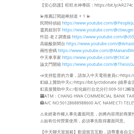
【安心防護】旺旺水神專區：https://bit.ly/AR274c
💫推薦訂閱超棒頻道 + 1 💫
民間特偵組
https://www.youtube.com/@PeopleJu
靈異錯別字
https://www.youtube.com/@ctiwugei
忤惡-老Ｚ調查線
https://www.youtube.com/@cti
高級酸新聞台
https://www.youtube.com/@Amaz
兩性密碼
https://www.youtube.com/@Manand
中天車享家
https://www.youtube.com/@CtiCar
論文門開箱
https://www.youtube.com/@ThesisG
📣支持監督的力量，請加入中天電視會員👉https://reur
💵線上贊助中天👉https://bit.ly/ctidonate 
💵直接贊助中天👉彰化銀行台北分行:009-5012帳號
🏧ATM：CHANG HWA COMMERCIAL BANK TAIP
🏦A/C NO:50128688988600 A/C NAME:CTI TE
⚠️未經著作權人事先書面同意，勿將內容用於商業
⚠️如有任何營業使用，必須事先取得書面同意。
【中天聊天室規範】歡迎留言互動，請尊重各自立