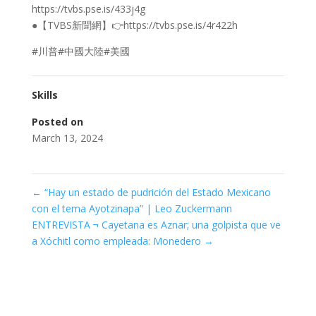
https://tvbs.pse.is/433j4g
●【TVBS新聞網】👉https://tvbs.pse.is/4r422h
#川普#中國大陸#美國
Skills
Posted on
March 13, 2024
←
“Hay un estado de pudrición del Estado Mexicano
con el tema Ayotzinapa” | Leo Zuckermann
ENTREVISTA ¬ Cayetana es Aznar; una golpista que ve
a Xóchitl como empleada: Monedero
→