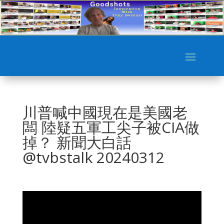
川普喊中國現在是美國老
闆 陸疑五軍工尖子被CIA做
掉？ 新聞大白話
@tvbstalk 20240312