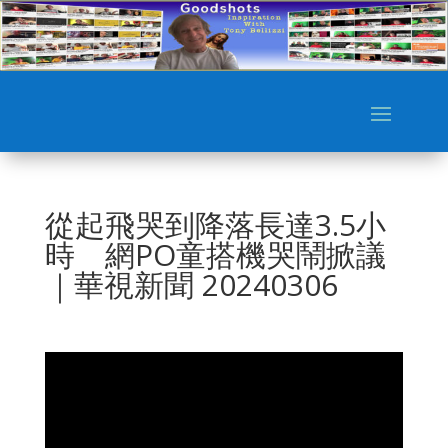
從起飛哭到降落長達3.5小
時 網PO童搭機哭鬧掀議
｜華視新聞 20240306