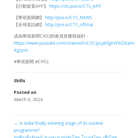
【行動裝置APP】
https://cts.pse.is/CTS_APP
【華視新聞網】
http://pse.is/CTS_NEWS
【全球資訊網】
http://pse.is/CTS_official
成為華視新聞CH52的會員並獲得福利：
https://www.youtube.com/channel/UCDCJyLpbfgeVE9iZiEam-
Kg/join
#華視新聞 #CH52
Skills
Posted on
March 6, 2024
←
Is India finally entering stage of its nuclear
programme?
ยกฟ้องยิ่งลักษณ์ ทางสะดวกกลับไทย โมเดลไหน เพื่อไทย