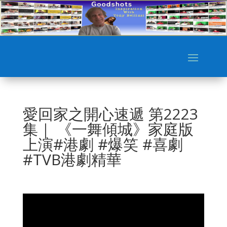
愛回家之開心速遞 第2223
集｜ 《一舞傾城》家庭版
上演#港劇 #爆笑 #喜劇
#TVB港劇精華