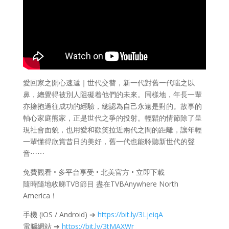
愛回家之開心速遞｜世代交替，新一代對舊一代嗤之以
鼻，總覺得被別人阻礙着他們的未來。同樣地，年長一輩
亦擁抱過往成功的經驗，總認為自己永遠是對的。故事的
軸心家庭熊家，正是世代之爭的投射。輕鬆的情節除了呈
現社會面貌，也用愛和歡笑拉近兩代之間的距離，讓年輕
一輩懂得欣賞昔日的美好，舊一代也能聆聽新世代的聲
音⋯⋯
免費觀看 • 多平台享受 • 北美官方 • 立即下載
隨時隨地收睇TVB節目 盡在TVBAnywhere North
America！
手機 (iOS / Android) ➔
https://bit.ly/3LjeiqA
電腦網站 ➔
https://bit.ly/3tMAXWr