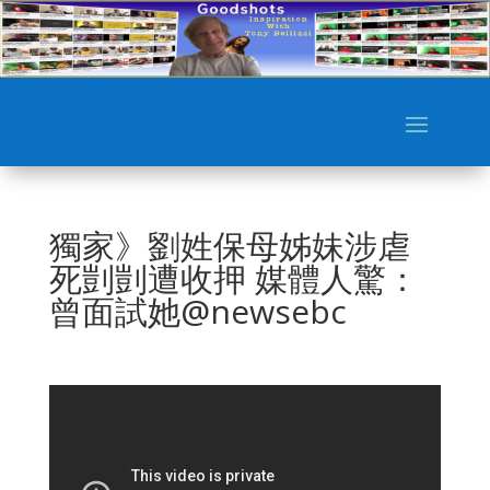
獨家》劉姓保母姊妹涉虐
死剴剴遭收押 媒體人驚：
曾面試她@newsebc