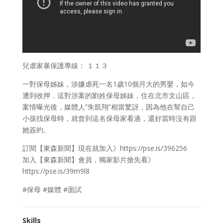
兒虐家暴保護專線： １１３
一對保母姊妹，涉嫌虐死一名1歲10個月大的男嬰，如今
遭到收押．這對涉案的劉姓保母姊妹，住在北市文山區，
案情曝光後，媒體人”朱凱翔”相當驚訝，因為他在幫自己
小孩找保母時，就曾到這名保母家看過，還好當時沒有跟
她簽約。
訂閱【東森新聞】現在就加入》https://pse.is/396256
加入【東森新聞】會員，獨家影片搶先看》
https://pse.is/39m9l8
#保母 #媒體 #面試
Skills