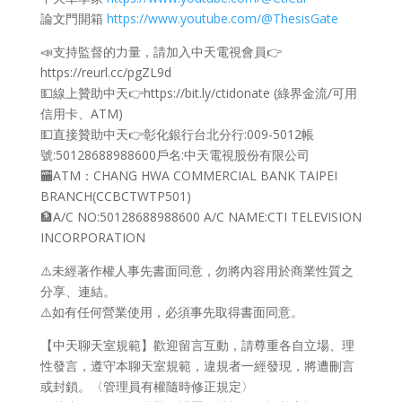
論文門開箱
https://www.youtube.com/@ThesisGate
📣支持監督的力量，請加入中天電視會員👉
https://reurl.cc/pgZL9d
💵線上贊助中天👉https://bit.ly/ctidonate (綠界金流/可用
信用卡、ATM)
💵直接贊助中天👉彰化銀行台北分行:009-5012帳
號:50128688988600戶名:中天電視股份有限公司
🏧ATM：CHANG HWA COMMERCIAL BANK TAIPEI
BRANCH(CCBCTWTP501)
🏦A/C NO:50128688988600 A/C NAME:CTI TELEVISION
INCORPORATION
⚠️未經著作權人事先書面同意，勿將內容用於商業性質之
分享、連結。
⚠️如有任何營業使用，必須事先取得書面同意。
【中天聊天室規範】歡迎留言互動，請尊重各自立場、理
性發言，遵守本聊天室規範，違規者一經發現，將遭刪言
或封鎖。〈管理員有權隨時修正規定〉