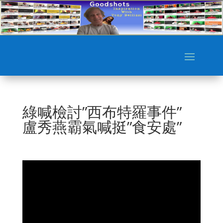
綠喊檢討”西布特羅事件”
盧秀燕霸氣喊挺”食安處”