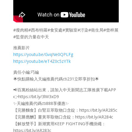
#瘦肉精#西布特羅#食安處#實驗室#汙染#衛生局#曾梓展
#監督的力量在中天
推薦影片
https://youtu.be/GvqNe0QPLFg
https://youtu.be/eT4Z0c5zYTk
責任小編:巧編
🌟快點購輸入天編推薦代碼cti231立即享折扣🌟
📢百萬粉絲站出來，請加入中天新聞志工隊推廣下載APP
👉https://bit.ly/3lW3xD9
✨天編推薦代碼cti888享優惠✨
【完勝麵食】白腎豆萃取物口含錠：https://bit.ly/AR285c
【完勝應酬】薑黃萃取物口含錠：https://bit.ly/AR284c
【解放雙手】新潮實用KEEP FIGHTING手機掛繩：
https://bit.ly/AR283c