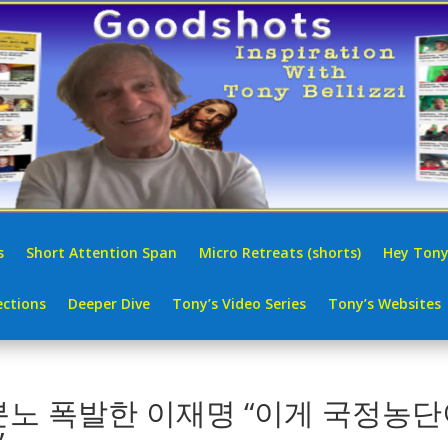
s
Short Attention Span
Micro Retreats (shorts)
Hey Tony
ctions
Deeper Dive
Tony’s Video Series
Tony’s Websites
분노 폭발한 이재명 “이게 국정농단
”