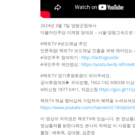
2024년 3월 7일 양평군청에서
더불어민주당 이재명 당대표 – 서울·양평고속도로 
#팩트TV #보도채널 추진
언론독립! 팩트TV 보도채널 진출을 위해 깨어있는
#국민주주 참여하기 :
http://facttvgood.kr
#국민주주 제안영상 :
https://youtu.be/6J-IdPc6e
#팩트TV 정기후원회원이 되어주세요.
공식후원계좌▶ 우리은행, 1002-142-508338 이
ARS신청 1877-0411, 직접신청
https://goo.gl/1Oj
팩트TV 채널 멤버십에 가입하여 혜택을 누려보세요
https://www.youtube.com/channel/UC1ihKJ6GH3
이 영상의 저작권은 팩트TV에 있습니다. 본 영상물
영상출처를 밝힌다해도 본사의 허락없 이 사용할 경
촬영 : 배희옥, 김대왕, 김준영