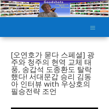
[오연호가 묻다 스페셜] 광
주와 청주의 현역 교체 태
풍, 송갑석 도종환도 탈락
했다! 서대문갑 승리 김동
아 인터뷰 with 우상호의
필승전략 조언