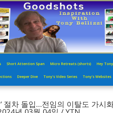
s
Short Attention Span
Micro Retreats (shorts)
Hey Tony
ctions
Deeper Dive
Tony’s Video Series
Tony’s Websites
지’ 절차 돌입…전임의 이탈도 가시
24년 03월 04일 / YTN