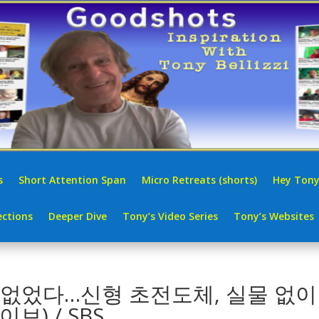
s
Short Attention Span
Micro Retreats (shorts)
Hey Tony
ctions
Deeper Dive
Tony’s Video Series
Tony’s Websites
 없었다…신형 초전도체, 실물 없이
브) / SBS