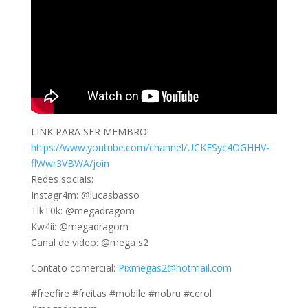
LINK PARA SER MEMBRO!
https://www.youtube.com/channel/UCKESyc4OGHHV-
flWwr3VBWA/join
Redes sociais:
Instagr4m: @lucasbasso
TlkT0k: @megadragom
Kw4ii: @megadragom
Canal de video: @mega s2
Contato comercial:
Pixmegas2@hotmail.com
#freefire #freitas #mobile #nobru #cerol