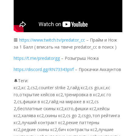
🟥
https://www.twitch.tv/predator_cc
– Прайм и Нож
за 1 Балл ( вписать на твиче predator_cc в поиск )
https://t.me/predatorgg
– Розыгрыш Ножа
https://discord.gg/RN73343pVf
– Прокачки Аккаунтов
🔔Теги:
кс2,кс 2,cs2,counter strike 2,гайд кс2,cs go,кс,кс
го,открытие кейсов кс2,тренировка в кс2,кс го
2,cs,фишки в кс2,гайд на мираже в кс2,cs
2,бесплатные скины кс2,ксго,фишки кс2,кейсы
кс2,халява кс2,скины кс2,cs go 2,csgo,топ рейтинга
кс2,лучший контракт кс2,рекие паттерны
кс2,редкие скины кс2,бич контракты кс2,лучшие