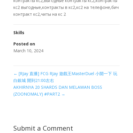
контракты кс2,выгодные контракты кс2,контракты
кс2 выгодные,контракты в кс2,кс2 на телефоне,бич
контракт кс2,читы на кс 2
Skills
Posted on
March 10, 2024
←
[RJay 直播] FCG RJay 遊戲王MasterDuel 小開一下 玩
白銀城 開到21:00左右
AKHIRNYA 20 SHARDS DAN MELAWAN BOSS
(ZOONOMALY) #PART2
→
Submit a Comment