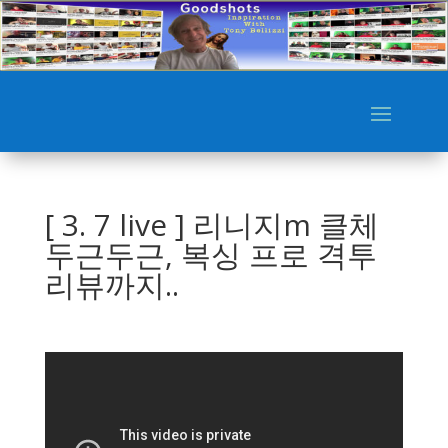
[ 3. 7 live ] 리니지m 클체
두근두근, 복싱 프로 격투
리뷰까지..