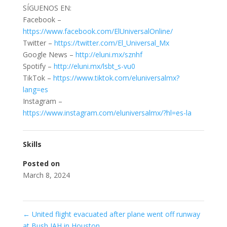
SÍGUENOS EN:
Facebook –
https://www.facebook.com/ElUniversalOnline/
Twitter –
https://twitter.com/El_Universal_Mx
Google News –
http://eluni.mx/sznhf
Spotify –
http://eluni.mx/lsbt_s-vu0
TikTok –
https://www.tiktok.com/eluniversalmx?
lang=es
Instagram –
https://www.instagram.com/eluniversalmx/?hl=es-la
Skills
Posted on
March 8, 2024
←
United flight evacuated after plane went off runway
at Bush IAH in Houston