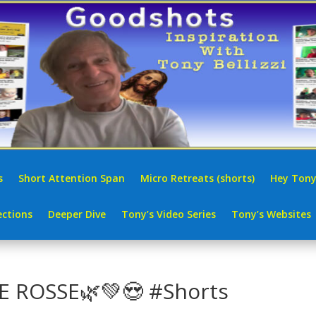
s
Short Attention Span
Micro Retreats (shorts)
Hey Tony
ctions
Deeper Dive
Tony’s Video Series
Tony’s Websites
E ROSSE🌿💚😍 #Shorts