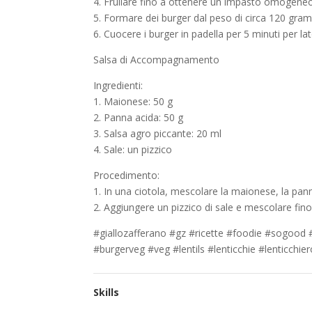
4. Frullare fino a ottenere un impasto omogeneo
5. Formare dei burger dal peso di circa 120 gra
6. Cuocere i burger in padella per 5 minuti per lat
Salsa di Accompagnamento
Ingredienti:
1. Maionese: 50 g
2. Panna acida: 50 g
3. Salsa agro piccante: 20 ml
4. Sale: un pizzico
Procedimento:
1. In una ciotola, mescolare la maionese, la pann
2. Aggiungere un pizzico di sale e mescolare fi
#giallozafferano #gz #ricette #foodie #sogood 
#burgerveg #veg #lentils #lenticchie #lenticchie
Skills