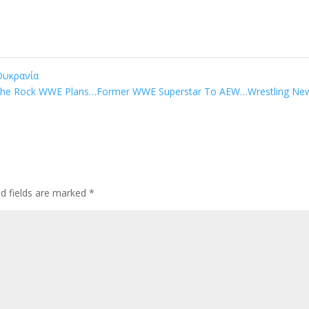
Ουκρανία
…The Rock WWE Plans…Former WWE Superstar To AEW…Wrestling N
ed fields are marked
*