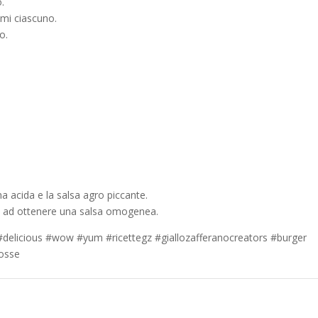
.
mmi ciascuno.
o.
a acida e la salsa agro piccante.
no ad ottenere una salsa omogenea.
#delicious #wow #yum #ricettegz #giallozafferanocreators #burger
rosse