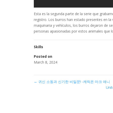
Esta es la segunda parte de la serie que grabam
registro. Los burros han estado presentes en la
maquinaria y vehículos, los burros dejaron de se
personas apasionadas por estos animales que l
Skills
Posted on
March 8, 2024
←
귀신 소동과 신기한 비밀문! -캐릭온 마크 애니
Unit