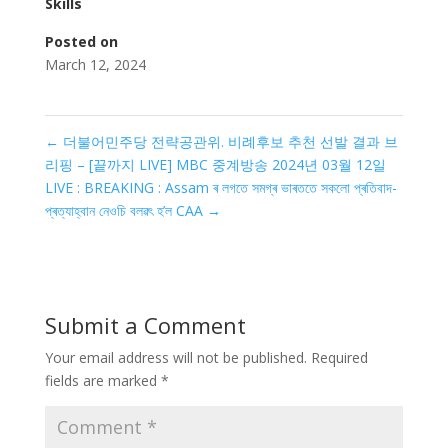
Skills
Posted on
March 12, 2024
←
더불어민주당 전략공관위. 비례후보 추천 선발 결과 브
리핑 – [끝까지 LIVE] MBC 중계방송 2024년 03월 12일
LIVE : BREAKING : Assam ৰ লগতে সমগ্ৰ ভাৰততে সকলো প্ৰতিবাদ-
প্ৰত্যাহ্বান নেওচি বলৱৎ হ’ল CAA
→
Submit a Comment
Your email address will not be published.
Required
fields are marked
*