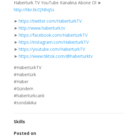
Haberturk TV YouTube Kanalına Abone Ol ➤
http://hbr.tk/QNhqSs
➤
https://twitter.com/HaberturkTV
➤
http://www.haberturk.tv
➤
https://facebook.com/HaberturkTV
➤
https://instagram.com/HaberturkTV
➤
https://youtube.com/HaberturkTV
➤
https://www.tiktok.com/@haberturktv
#HabertürkTV
#Habertürk
#Haber
#Gündem
#habertürkcanlı
#sondakika
Skills
Posted on