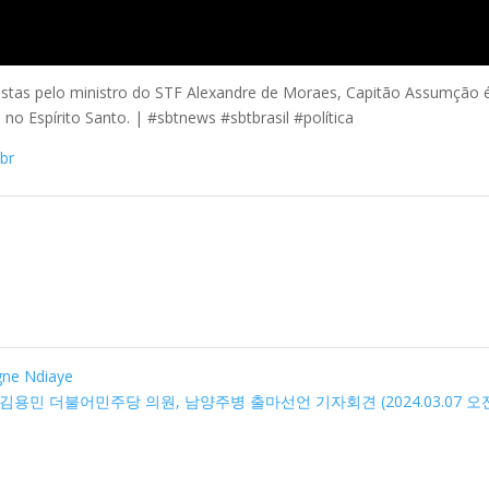
stas pelo ministro do STF Alexandre de Moraes, Capitão Assumção 
no Espírito Santo. | #sbtnews #sbtbrasil #política
br
gne Ndiaye
 김용민 더불어민주당 의원, 남양주병 출마선언 기자회견 (2024.03.07 오