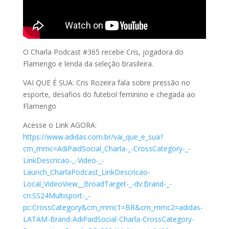
O Charla Podcast #365 recebe Cris, jogadora do
Flamengo e lenda da seleção brasileira.
VAI QUE É SUA: Cris Rozeira fala sobre pressão no
esporte, desafios do futebol feminino e chegada ao
Flamengo
Acesse o Link AGORA:
https://www.adidas.com.br/vai_que_e_sua?
cm_mmc=AdiPaidSocial_Charla-_-CrossCategory-_-
LinkDescricao-_-Video-_-
Launch_CharlaPodcast_LinkDescricao-
Local_VideoView__BroadTarget-_-dv:Brand-_-
cn:SS24Multisport-_-
pc:CrossCategory&cm_mmc1=BR&cm_mmc2=adidas-
LATAM-Brand-AdiPaidSocial-Charla-CrossCategory-