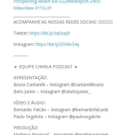
Prospecting-Reach-BR-SS24Multisport-2403-
VideoView-3113-UF
_______________________________
ACOMPANHE AS NOSSAS REDES SOCIAIS: 👇🏼👇🏼👇🏼
Twitter:
https://bit.ly/3qGsajR​​​
Instagram:
https://bit.ly/2OMn34q​
———-
🔸 EQUIPE CHARLA PODCAST 🔸
APRESENTAÇÃO:
Bruno Cantarelli – Instagram @cantarellibruno
Beto Junior – Instagram @obetojunior_
VÍDEO E ÁUDIO:
Bernardo Falcão – Instagram @bernardofalcaob
Paulo Segalote – Instagram @paulosegalote
PRODUÇÃO:
Matheus Emanuel – Instagram @matheusmanel