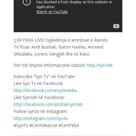
ÇIM PEKA LIVE/ Gjykatësja e arrestuar e Ramës
Të ftuar: Andi Bushati, Baton Haxhiu, Armand
Shkullaku, Lorenc Vangjeli dhe Ivi Kaso
Për më shumë informacione vizitoni:
http://syri.net
Subscribe “Syri Tv” në YouTube
Like Syri Tv në Facebook:
http://facebook.coma/syrimedia
Like Syri.net në Facebook:
http://facebook.com/portali.syri.net
Follow syri.tv në Instagram:
http://instagram.com/syri.tv
#SyriTv #CimPekaLive #CimPeka