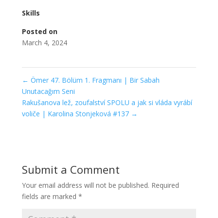
Skills
Posted on
March 4, 2024
←
Ömer 47. Bölüm 1. Fragmanı | Bir Sabah
Unutacağım Seni
Rakušanova lež, zoufalství SPOLU a jak si vláda vyrábí
voliče | Karolina Stonjeková #137
→
Submit a Comment
Your email address will not be published.
Required
fields are marked
*