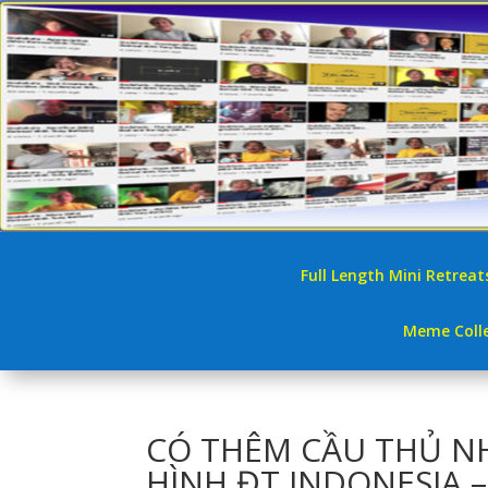
Full Length Mini Retreat
Meme Colle
CÓ THÊM CẦU THỦ NH
HÌNH ĐT INDONESIA –