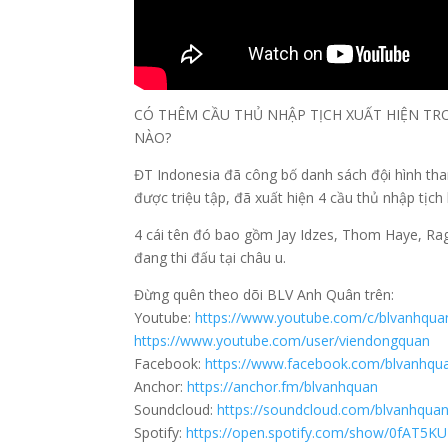
CÓ THÊM CẦU THỦ NHẬP TỊCH XUẤT HIỆN TRO
NÀO?
ĐT Indonesia đã công bố danh sách đội hình tha
được triệu tập, đã xuất hiện 4 cầu thủ nhập tịc
4 cái tên đó bao gồm Jay Idzes, Thom Haye, R
đang thi đấu tại châu u.
Đừng quên theo dõi BLV Anh Quân trên:
Youtube:
https://www.youtube.com/c/blvanhqua
https://www.youtube.com/user/viendongquan
Facebook:
https://www.facebook.com/blvanhqu
Anchor:
https://anchor.fm/blvanhquan
Soundcloud:
https://soundcloud.com/blvanhqua
Spotify:
https://open.spotify.com/show/0fAT5