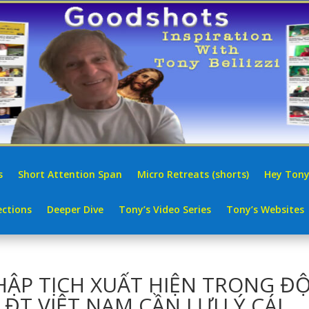
s
Short Attention Span
Micro Retreats (shorts)
Hey Tony
ctions
Deeper Dive
Tony’s Video Series
Tony’s Websites
ẬP TỊCH XUẤT HIỆN TRONG ĐỘ
 ĐT VIỆT NAM CẦN LƯU Ý CÁI