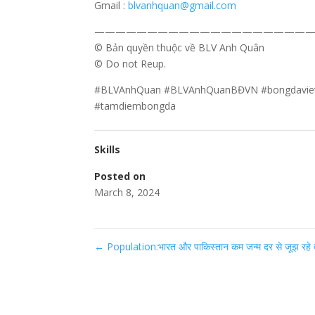
Gmail :
blvanhquan@gmail.com
—————————————————————
© Bản quyền thuộc về BLV Anh Quân
© Do not Reup.
#BLVAnhQuan #BLVAnhQuanBĐVN #bongdaviet
#tamdiembongda
Skills
Posted on
March 8, 2024
←
Population:भारत और पाकिस्तान कम जन्म दर से जूझ रहे दे