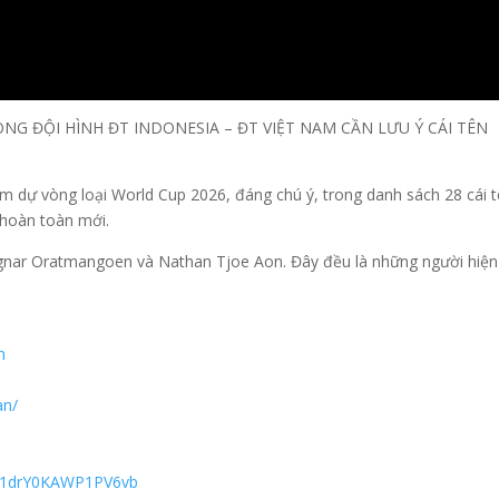
NG ĐỘI HÌNH ĐT INDONESIA – ĐT VIỆT NAM CẦN LƯU Ý CÁI TÊN
m dự vòng loại World Cup 2026, đáng chú ý, trong danh sách 28 cái 
h hoàn toàn mới.
agnar Oratmangoen và Nathan Tjoe Aon. Đây đều là những người hiện
n
an/
n
KU1drY0KAWP1PV6vb