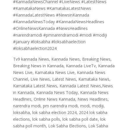
#KannadaNewsChannel #LiveNews #LatestNews
#KarnatakaNews #KarnatakaLatestNews
#KannadaLatestNews #NewsinKannada
#KannadaNewsToday #KannadaNewsHeadlines
#OnlineNewsKannada #NewsHeadlines
#narendramodi #pmnarendramodi #modi #modiji
#january #loksabha #loksabhaelection
#loksabhaelection2024
Tv9 kannada News, Kannada News, Breaking News,
Breaking News in Kannada, Kannada LiveTv, Kannada
News Live, Karnataka News Live, Kannada News
Channel, Live News, Latest News, Karnataka News,
Karnataka Latest News, Kannada Latest News,News
in Kannada, Kannada News Today, Kannada News
Headlines, Online News Kannada, News Headlines,
narendra modi, pm narendra modi, modi, modiji,
loksabha, lok sabha election 2024, 2024 lok sabha
elections, lok sabha polls, lok sabha poll date, lok
sabha poll month, Lok Sabha Elections, Lok Sabha