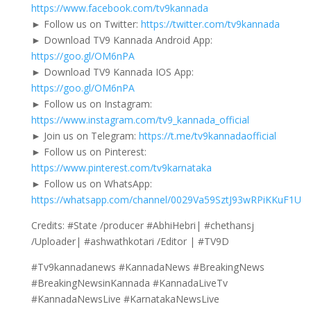
https://www.facebook.com/tv9kannada
► Follow us on Twitter:
https://twitter.com/tv9kannada
► Download TV9 Kannada Android App:
https://goo.gl/OM6nPA
► Download TV9 Kannada IOS App:
https://goo.gl/OM6nPA
► Follow us on Instagram:
https://www.instagram.com/tv9_kannada_official
► Join us on Telegram:
https://t.me/tv9kannadaofficial
► Follow us on Pinterest:
https://www.pinterest.com/tv9karnataka
► Follow us on WhatsApp:
https://whatsapp.com/channel/0029Va59SztJ93wRPiKKuF1U
Credits: #State /producer #AbhiHebri| #chethansj
/Uploader| #ashwathkotari /Editor | #TV9D
#Tv9kannadanews #KannadaNews #BreakingNews
#BreakingNewsinKannada #KannadaLiveTv
#KannadaNewsLive #KarnatakaNewsLive