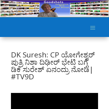
DK Suresh: CP ಯೋಗೇಶ್ವರ್
ಪುತ್ರಿ ನಿಶಾ ದಿಢೀರ್ ಭೇಟಿ ಬಗ್ಗೆ
ಡಿಕೆ ಸುರೇಶ್ ಏನಂದ್ರು ನೋಡಿ|
#TV9D