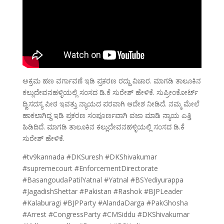
ಅಕ್ರಮ ಹಣ ವರ್ಗಾವಣೆ ಇಡಿ ಪ್ರಕರಣ ರದ್ದು ವಿಚಾರ. ಮಾಗಡಿ ತಾಲೂಕಿನ
ಕಲ್ಲುದೇವನಹಳ್ಳಿಯಲ್ಲಿ ಸಂಸದ ಡಿ.ಕೆ ಸುರೇಶ್ ಹೇಳಿಕೆ. ಸುಪ್ರೀಂಕೋರ್ಟ್
ದ್ವಿಸದಸ್ಯ ಪೀಠ ಇವತ್ತು ನ್ಯಾಯದ ಪರವಾಗಿ ಆದೇಶ ನೀಡಿದೆ. ನಮ್ಮ ಮೇಲೆ
ಹಾಕಲಾಗಿದ್ದ ಇಡಿ ಪ್ರಕರಣ ಸಂಪೂರ್ಣವಾಗಿ ವಜಾ ಮಾಡಿ ನ್ಯಾಯ ಎತ್ತಿ
ಹಿಡಿದಿದೆ. ಮಾಗಡಿ ತಾಲೂಕಿನ ಕಲ್ಲುದೇವನಹಳ್ಳಿಯಲ್ಲಿ ಸಂಸದ ಡಿ.ಕೆ
ಸುರೇಶ್ ಹೇಳಿಕೆ.
#tv9kannada #DKSuresh #DKShivakumar
#supremecourt #EnforcementDirectorate
#BasangoudaPatilYatnal #Yatnal #BSYediyurappa
#JagadishShettar #Pakistan #Rashok #BJPLeader
#Kalaburagi #BJPParty #AlandaDarga #PakGhosha
#Arrest #CongressParty #CMSiddu #DKShivakumar