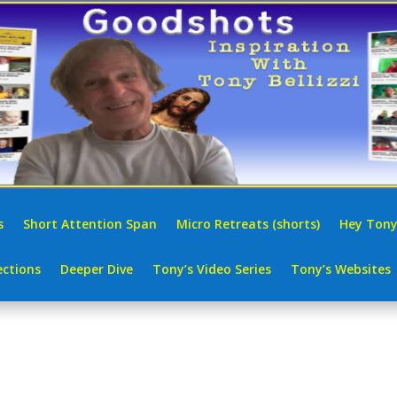
s
Short Attention Span
Micro Retreats (shorts)
Hey Tony
ctions
Deeper Dive
Tony’s Video Series
Tony’s Websites