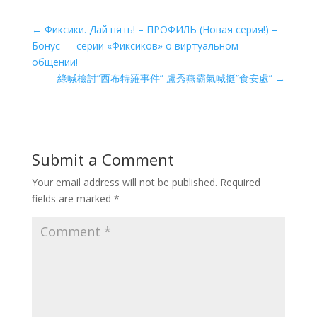
←
Фиксики. Дай пять! – ПРОФИЛЬ (Новая серия!) –
Бонус — серии «Фиксиков» о виртуальном
общении!
綠喊檢討”西布特羅事件” 盧秀燕霸氣喊挺”食安處”
→
Submit a Comment
Your email address will not be published.
Required
fields are marked
*