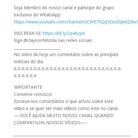
Seja Membro do nosso canal e participe do grupo
exclusivo do WhatsApp:
https://www.youtube.com/channel/UCWE75Qq5ExU0qlwQSkx
INSCREVA-SE:
https://bit.ly/2q4AcpK
Siga @claysonfelizola nas redes sociais
_________________________
No vídeo de hoje um comentário sobre as principais
notícias do dia
X-X-X-X-X-X-X-X-X-X-X-X-X-X-X-X-X-X-X-X-X-X-X-X-X-X-X-
X-X-X-X-X-X
IMPORTANTE
Converse conosco!
Escreva nos comentários o que achou sobre este
vídeo e se quer ver mais vídeos como este no canal.
—-VOCÊ AJUDA MUITO NOSSO CANAL QUANDO
COMPARTILHA NOSSOS VÍDEOS—–
_______________________________________________________________