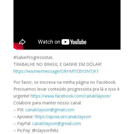
#SalveProgressistas
TRABALHE NO BRASIL E GANHE EM DÓLAR!
https://wa.me/message/ORHMTEBV3NTJK1
Por favor, se inscreva na minha página no Facebook.
Precisamos levar conteúdo progressista pra lá e isso é
urgente!
https://www.facebook.com/canalclayson/
Colabore para manter nosso canal:
– PIX:
canalclayson@gmail.com
– Apoiase:
https://apoia.se/canalclayson
– PayPal:
canalclayson@gmail.com
– PicPay: @claysonfeliz