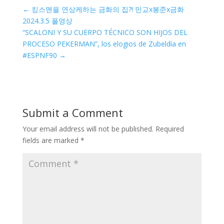
←
킹스맨을 연상케하는 금화의 집?! 민교x봉준x금화
2024.3.5 풀영상
“SCALONI Y SU CUERPO TÉCNICO SON HIJOS DEL
PROCESO PEKERMAN”, los elogios de Zubeldía en
#ESPNF90
→
Submit a Comment
Your email address will not be published.
Required
fields are marked
*