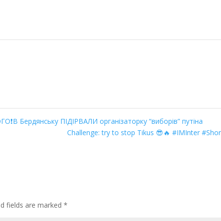
В Бердянську ПІДІРВАЛИ організаторку “виборів” путіна
Challenge: try to stop Tikus 😎🔥 #IMInter #Sho
ed fields are marked
*