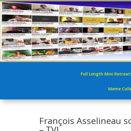
Full Length Mini Retreat
Meme Colle
François Asselineau sor
– TVL