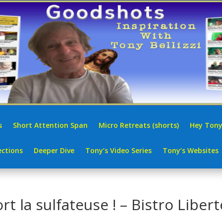
s
Short Attention Span
Micro Retreats (shorts)
Hey Tony
ctions
Deeper Dive
Tony’s Video Series
Tony’s Websites
t la sulfateuse ! – Bistro Liber