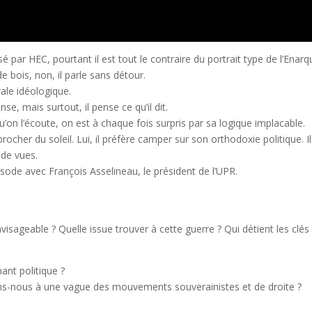
sé par HEC, pourtant il est tout le contraire du portrait type de l’Enarq
e bois, non, il parle sans détour.
ale idéologique.
nse, mais surtout, il pense ce qu’il dit.
on l’écoute, on est à chaque fois surpris par sa logique implacable.
rocher du soleil. Lui, il préfère camper sur son orthodoxie politique. Il
 de vues.
sode avec François Asselineau, le président de l’UPR.
visageable ? Quelle issue trouver à cette guerre ? Qui détient les clés
nant politique ?
rons-nous à une vague des mouvements souverainistes et de droite ?