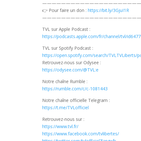
—————————————————————
👉 Pour faire un don :
https://bit.ly/3GjuI1R
—————————————————————
TVL sur Apple Podcast :
https://podcasts.apple.com/fr/channel/tvl/id64
TVL sur Spotify Podcast :
https://open.spotify.com/search/TVLTVLiberts/
Retrouvez-nous sur Odysee :
https://odysee.com/@TVL:e
Notre chaîne Rumble :
https://rumble.com/c/c-1081443
Notre chaîne officielle Telegram :
https://t.me/TVLofficiel
Retrouvez-nous sur :
https://www.tvl.fr/
https://www.facebook.com/tvlibertes/
https://twitter.com/tvlofficiel?lang=fr